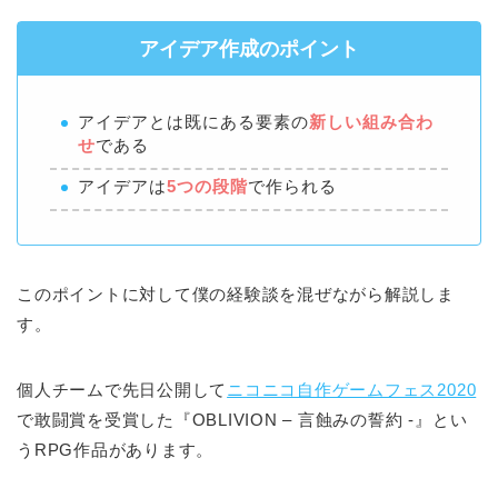
アイデア作成のポイント
アイデアとは既にある要素の
新しい組み合わ
せ
である
アイデアは
5つの段階
で作られる
このポイントに対して僕の経験談を混ぜながら解説しま
す。
個人チームで先日公開して
ニコニコ自作ゲームフェス2020
で敢闘賞を受賞した『OBLIVION – 言蝕みの誓約 -』とい
うRPG作品があります。