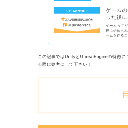
ゲームの
った後に
ゲームって
軽に始めら
ームを作るこ
この記事ではUnityとUnrealEngin
る際に参考にして下さい！