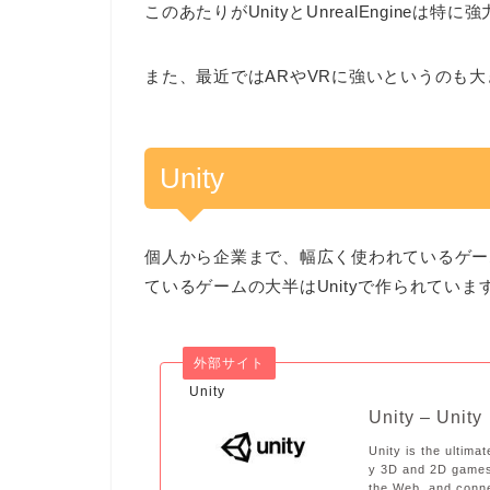
このあたりがUnityとUnrealEngine
また、最近ではARやVRに強いというのも
Unity
個人から企業まで、幅広く使われているゲームエン
ているゲームの大半はUnityで作られていま
外部サイト
Unity
Unity – Unity
Unity is the ultima
y 3D and 2D games
the Web, and conne